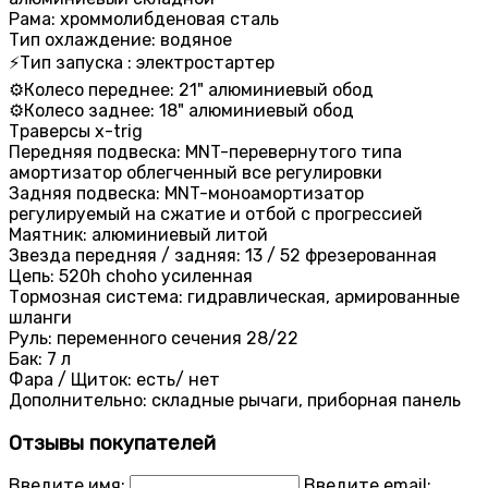
Рама: хроммолибденовая сталь
Тип охлаждение: водяное
⚡Тип запуска : электростартер
⚙️Колесо переднее: 21" алюминиевый обод
⚙️Колесо заднее: 18" алюминиевый обод
Траверсы x-trig
Передняя подвеска: MNT-перевернутого типа
амортизатор облегченный все регулировки
Задняя подвеска: MNT-моноамортизатор
регулируемый на сжатие и отбой с прогрессией
Маятник: алюминиевый литой
Звезда передняя / задняя: 13 / 52 фрезерованная
Цепь: 520h choho усиленная
Тормозная система: гидравлическая, армированные
шланги
Руль: переменного сечения 28/22
Бак: 7 л
Фара / Щиток: есть/ нет
Дополнительно: складные рычаги, приборная панель
Отзывы покупателей
Введите имя:
Введите email: