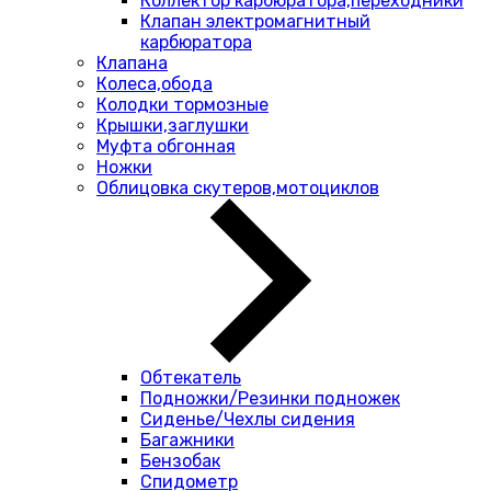
Коллектор карбюратора,переходники
Клапан электромагнитный
карбюратора
Клапана
Колеса,обода
Колодки тормозные
Крышки,заглушки
Муфта обгонная
Ножки
Облицовка скутеров,мотоциклов
Обтекатель
Подножки/Резинки подножек
Сиденье/Чехлы сидения
Багажники
Бензобак
Спидометр