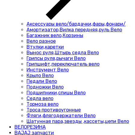
Аксессуары вело/бардачки,фары,фонари/
Амортизатор,Вилка передняя,руль Вело
Багажник вело,Корзины
Вело разное
Втулки,каретки
Вынос руля,Штырь седла Вело
Грипсы руля,рычаги Вело
Грипшифт,переключатель вело
Инструмент Вело
Крыло Вело
Педали Вело
Подножки Вело
Подшипники,спицы Вело
Седла вело
Тормоза вело
Троса противоугонные
Фляги,флягодержатели Вело
Шатунная пара,звезды ,кассеты,цепи Вело
ВЕЛОРЕЗИНА
BAJAJ запчасти