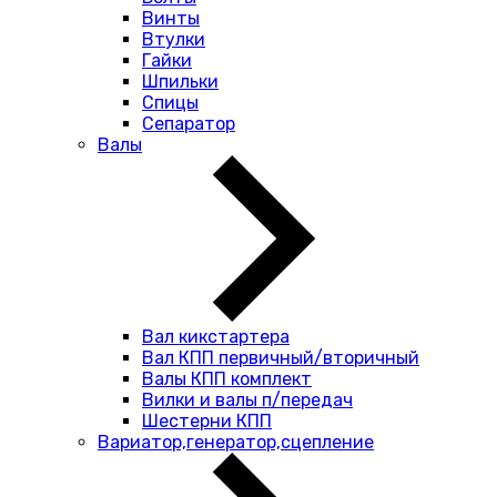
Винты
Втулки
Гайки
Шпильки
Спицы
Сепаратор
Валы
Вал кикстартера
Вал КПП первичный/вторичный
Валы КПП комплект
Вилки и валы п/передач
Шестерни КПП
Вариатор,генератор,сцепление