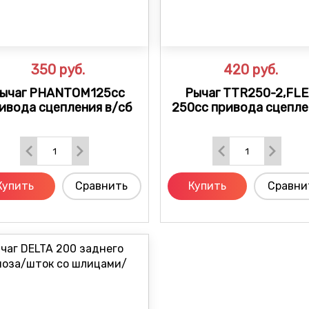
350
руб.
420
руб.
ычаг PHANTOM125cc
Рычаг TTR250-2,FL
ивода сцепления в/сб
250cc привода сцепле
Купить
Сравнить
Купить
Сравни