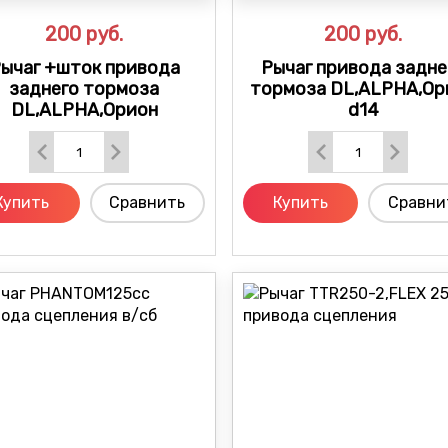
200
руб.
200
руб.
ычаг +шток привода
Рычаг привода задне
заднего тормоза
тормоза DL,ALPHA,Ор
DL,ALPHA,Орион
d14
Купить
Сравнить
Купить
Сравни