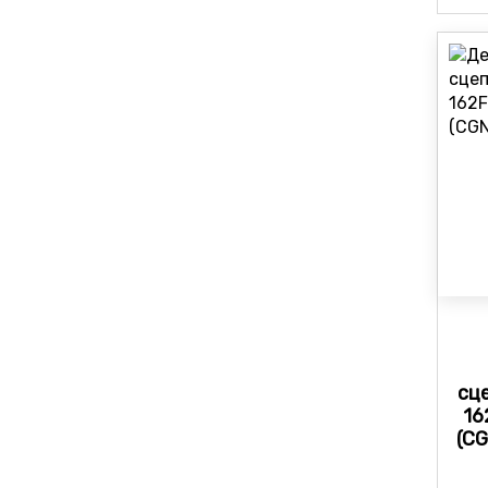
сц
16
(C