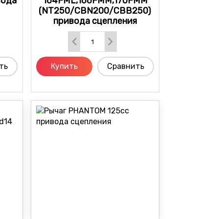
вода
164FML,166FMM,170FMM
(NT250/CBN200/CBB250)
привода сцепления
ть
Купить
Сравнить