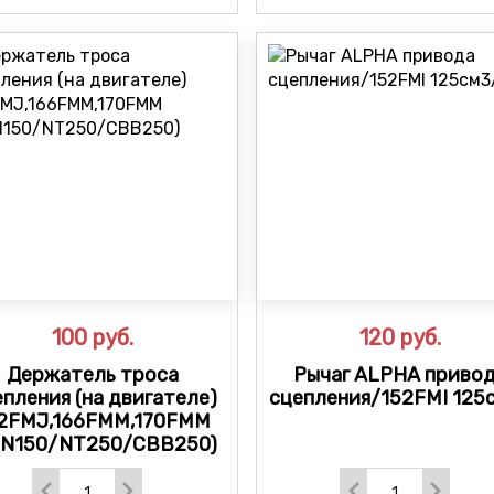
100
руб.
120
руб.
Держатель троса
Рычаг ALPHA приво
епления (на двигателе)
сцепления/152FMI 125
2FMJ,166FMM,170FMM
GN150/NT250/CBB250)