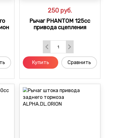
250
руб.
го
Рычаг PHANTOM 125cc
ион
привода сцепления
ть
Купить
Сравнить