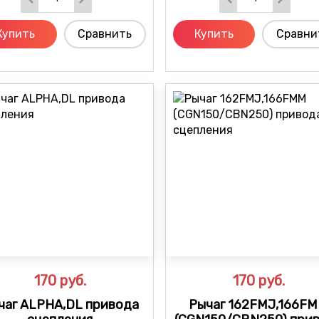
Купить
Сравнить
Купить
Сравни
170
руб.
170
руб.
чаг ALPHA,DL привода
Рычаг 162FMJ,166F