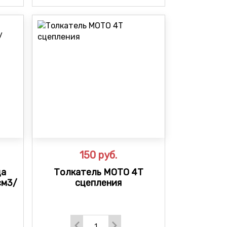
150
руб.
да
Толкатель МОТО 4Т
см3/
сцепления