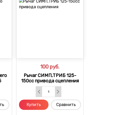
100
руб.
его
Рычаг СИМП,ТРИБ 125-
5
150cc привода сцепления
ть
Купить
Сравнить