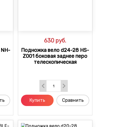
630
руб.
 NH-
Подножка вело d24-28 HS-
Z001 боковая заднее перо
телескопическая
ть
Купить
Сравнить