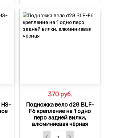
370
руб.
 HS-
Подножка вело d28 BLF-
лое
F6 крепление на 1 одно
перо задней вилки,
алюминиевая чёрная