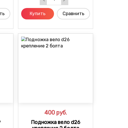
ть
Купить
Сравнить
400
руб.
9
Подножка вело d26