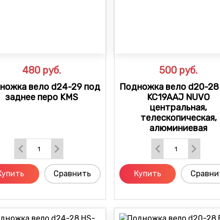
480
руб.
500
руб.
ножка вело d24-29 под
Подножка вело d20-28
заднее перо KMS
KC19AAJ NUVO
центральная,
телескопическая,
алюминиевая
Купить
Сравнить
Купить
Сравни