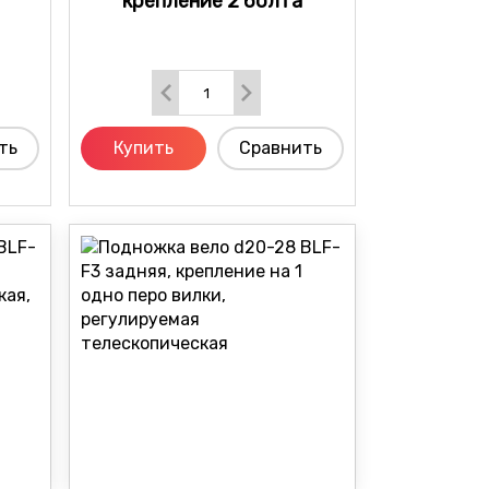
крепление 2 болта
ть
Купить
Сравнить