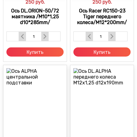
250
руб.
250
руб.
Ось DL.ORION-50/72
Ось Racer RC150-23
маятника /М10*1,25
Tiger переднего
d10*285mm/
колеса/М12*200mm/
Купить
Купить