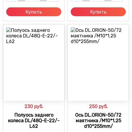
Купить
Купить
230
руб.
250
руб.
Полуось заднего
Ось DL.ORION-50/72
колеса DL/48Q-E-22/-
маятника /М10*1,25
L62
d10*255mm/