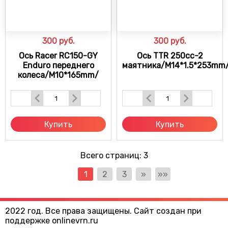
300
руб.
300
руб.
Ось Racer RC150-GY
Ось TTR 250cc-2
Enduro переднего
маятника/M14*1.5*253mm
колеса/M10*165mm/
Купить
Купить
Всего страниц:
3
1
2
3
»
»»
2022 год. Все права защищены. Сайт создан при
поддержке onlinevrn.ru