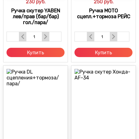
230
руб.
250
руб.
Ручка скутер YABEN
Ручка МОТО
лев/прав (бар/бар)
сцепл.+тормоза РЕЙС
гол./пара/
Купить
Купить