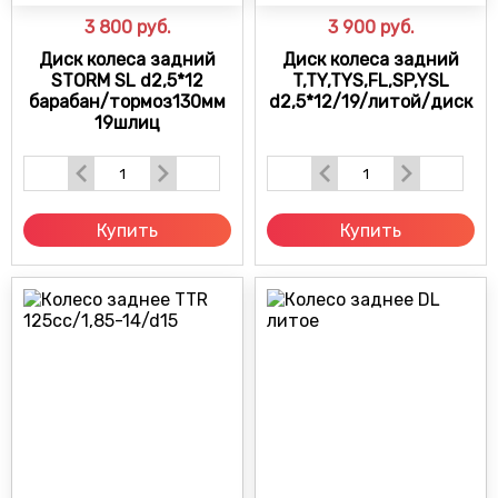
3 800
руб.
3 900
руб.
Диск колеса задний
Диск колеса задний
STORM SL d2,5*12
T,TY,TYS,FL,SP,YSL
барабан/тормоз130мм
d2,5*12/19/литой/диск
19шлиц
Купить
Купить