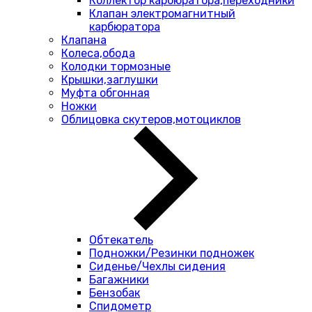
Коллектор карбюратора,переходники
Клапан электромагнитный
карбюратора
Клапана
Колеса,обода
Колодки тормозные
Крышки,заглушки
Муфта обгонная
Ножки
Облицовка скутеров,мотоциклов
Обтекатель
Подножки/Резинки подножек
Сиденье/Чехлы сидения
Багажники
Бензобак
Спидометр