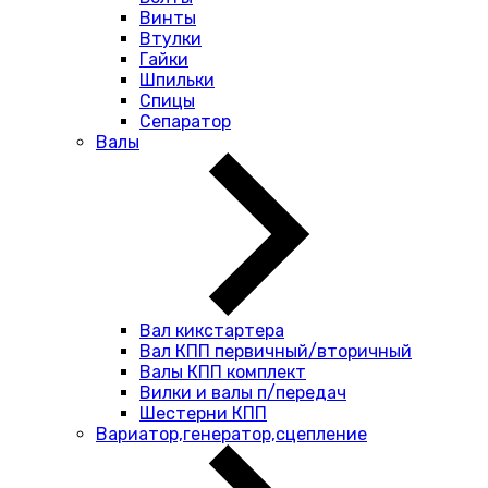
Винты
Втулки
Гайки
Шпильки
Спицы
Сепаратор
Валы
Вал кикстартера
Вал КПП первичный/вторичный
Валы КПП комплект
Вилки и валы п/передач
Шестерни КПП
Вариатор,генератор,сцепление