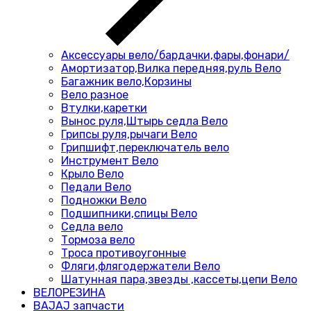
Аксессуары вело/бардачки,фары,фонари/
Амортизатор,Вилка передняя,руль Вело
Багажник вело,Корзины
Вело разное
Втулки,каретки
Вынос руля,Штырь седла Вело
Грипсы руля,рычаги Вело
Грипшифт,переключатель вело
Инструмент Вело
Крыло Вело
Педали Вело
Подножки Вело
Подшипники,спицы Вело
Седла вело
Тормоза вело
Троса противоугонные
Фляги,флягодержатели Вело
Шатунная пара,звезды ,кассеты,цепи Вело
ВЕЛОРЕЗИНА
BAJAJ запчасти